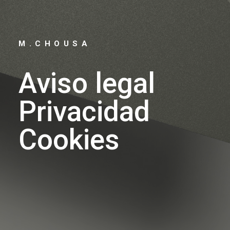
M
.
C
H
O
U
S
A
Aviso
legal
Privacidad
Cookies